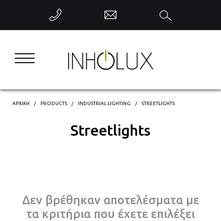
ΕΠΙΣΤΡΟΦΗ
INTERIOR LIGHTING
EXTERIOR LIGHTING
INDUSTRIAL LIGHTING
ΑΡΧΙΚΗ
PRODUCTS
INDUSTRIAL LIGHTING
STREETLIGHTS
Streetlights
DECORATIVE LIGHTING
INTELLIGENT CONTROL
Δεν βρέθηκαν αποτελέσματα με
τα κριτήρια που έχετε επιλέξει