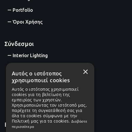
Portfolio
Όροι Χρήσης
Σύνδεσμοι
Interior Lighting
Exterior Lighting
×
Αυτός ο ιστότοπος
Industrial Lighting
χρησιμοποιεί cookies
Αυτός ο ιστότοπος χρησιμοποιεί
Decorative Lighting
cookies για τη βελτίωση της
εμπειρίας των χρηστών.
Intelligent Control
Χρησιμοποιώντας τον ιστότοπό μας,
παρέχετε τη συγκατάθεσή σας για
όλα τα cookies σύμφωνα με την
Πολιτική μας για τα cookies.
Διαβάστε
Επικοινωνία
περισσότερα