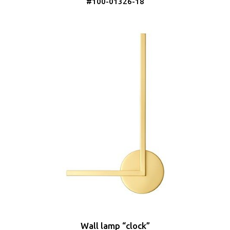
#100-01326-18
Wall lamp “clock”