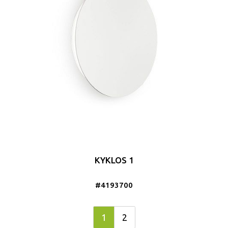
KYKLOS 1
#4193700
1
2