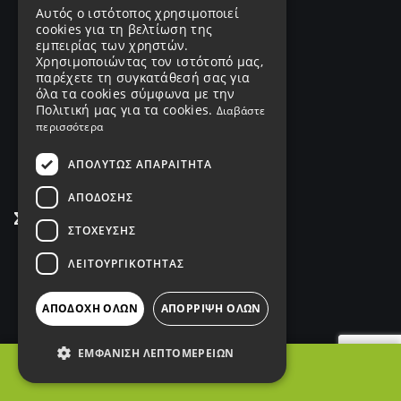
Products
Αυτός ο ιστότοπος χρησιμοποιεί
cookies για τη βελτίωση της
Services
εμπειρίας των χρηστών.
Χρησιμοποιώντας τον ιστότοπό μας,
παρέχετε τη συγκατάθεσή σας για
Catalogs
όλα τα cookies σύμφωνα με την
Πολιτική μας για τα cookies.
Διαβάστε
Portfolio
περισσότερα
Όροι Χρήσης
ΑΠΟΛΎΤΩΣ ΑΠΑΡΑΊΤΗΤΑ
ΑΠΌΔΟΣΗΣ
Σύνδεσμοι
ΣΤΌΧΕΥΣΗΣ
Interior Lighting
ΛΕΙΤΟΥΡΓΙΚΌΤΗΤΑΣ
Exterior Lighting
ΑΠΟΔΟΧΉ ΌΛΩΝ
ΑΠΌΡΡΙΨΗ ΌΛΩΝ
Industrial Lighting
ΕΜΦΆΝΙΣΗ ΛΕΠΤΟΜΕΡΕΙΏΝ
Decorative Lighting
ΦΙΛΤΡΑ
Intelligent Control