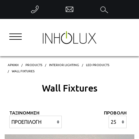
ΕΠΙΣΤΡΟΦΗ
INTERIOR LIGHTING
EXTERIOR LIGHTING
INDUSTRIAL LIGHTING
ΑΡΧΙΚΗ
PRODUCTS
INTERIOR LIGHTING
LED PRODUCTS
WALL FIXTURES
DECORATIVE LIGHTING
Wall Fixtures
INTELLIGENT CONTROL
ΤΑΞΙΝΟΜΗΣΗ
ΠΡΟΒΟΛΗ