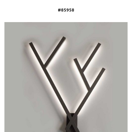
#85958