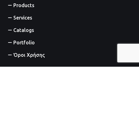
Products
Services
Catalogs
Portfolio
Όροι Χρήσης
Σύνδεσμοι
Interior Lighting
Exterior Lighting
Industrial Lighting
Decorative Lighting