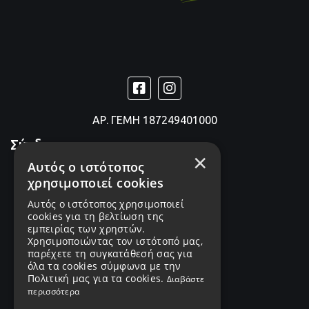
ΑΡ. ΓΕΜΗ
187249401000
Σύνδεσμοι
×
Αυτός ο ιστότοπος
Products
χρησιμοποιεί cookies
Services
Αυτός ο ιστότοπος χρησιμοποιεί
cookies για τη βελτίωση της
Catalogs
εμπειρίας των χρηστών.
Χρησιμοποιώντας τον ιστότοπό μας,
παρέχετε τη συγκατάθεσή σας για
Portfolio
όλα τα cookies σύμφωνα με την
Πολιτική μας για τα cookies.
Διαβάστε
Όροι Χρήσης
περισσότερα