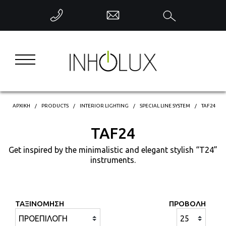
ΕΠΙΣΤΡΟΦΗ
INTERIOR LIGHTING
EXTERIOR LIGHTING
INDUSTRIAL LIGHTING
ΑΡΧΙΚΗ
PRODUCTS
INTERIOR LIGHTING
SPECIAL LINE SYSTEM
TAF24
TAF24
DECORATIVE LIGHTING
Get inspired by the minimalistic and elegant stylish “T24”
instruments.
INTELLIGENT CONTROL
ΤΑΞΙΝΟΜΗΣΗ
ΠΡΟΒΟΛΗ