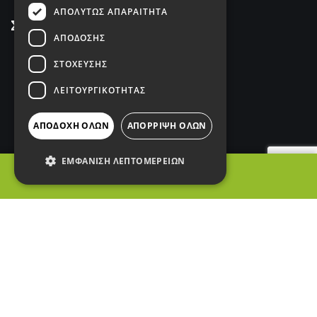
ΑΠΟΛΎΤΩΣ ΑΠΑΡΑΊΤΗΤΑ
Σύνδεσμοι
ΑΠΌΔΟΣΗΣ
Interior Lighting
ΣΤΌΧΕΥΣΗΣ
Exterior Lighting
ΛΕΙΤΟΥΡΓΙΚΌΤΗΤΑΣ
Industrial Lighting
ΑΠΟΔΟΧΉ ΌΛΩΝ
ΑΠΌΡΡΙΨΗ ΌΛΩΝ
Decorative Lighting
ΕΜΦΆΝΙΣΗ ΛΕΠΤΟΜΕΡΕΙΏΝ
Intelligent Control
ΦΙΛΤΡΑ
Απολύτως απαραίτητα
Επικοινωνία
Απόδοσης
Στόχευσης
2114012771
Λειτουργικότητας
Τα απολύτως απαραίτητα cookies
+306932628640
επιτρέπουν βασικές λειτουργίες
του ιστότοπου, όπως τη σύνδεση
χρήστη και τη διαχείριση
ΒΟΥΤΖΑ 35-37, ΚΑΙΣΑΡΙΑΝΗ