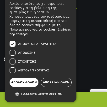
Αυτός ο ιστότοπος χρησιμοποιεί
cookies για τη βελτίωση της
εμπειρίας των χρηστών.
Χρησιμοποιώντας τον ιστότοπό μας,
παρέχετε τη συγκατάθεσή σας για
όλα τα cookies σύμφωνα με την
Πολιτική μας για τα cookies.
Διαβάστε
περισσότερα
ΑΠΟΛΎΤΩΣ ΑΠΑΡΑΊΤΗΤΑ
ΑΡ. ΓΕΜΗ
187249401000
ΑΠΌΔΟΣΗΣ
Σύνδεσμοι
ΣΤΌΧΕΥΣΗΣ
Products
ΛΕΙΤΟΥΡΓΙΚΌΤΗΤΑΣ
Services
ΑΠΟΔΟΧΉ ΌΛΩΝ
ΑΠΌΡΡΙΨΗ ΌΛΩΝ
Catalogs
ΕΜΦΆΝΙΣΗ ΛΕΠΤΟΜΕΡΕΙΏΝ
Portfolio
ΦΙΛΤΡΑ
Όροι Χρήσης