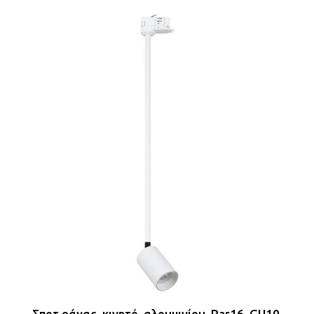
Σποτ ράγας, κινητό, αλουμινίου, Par16, GU10,