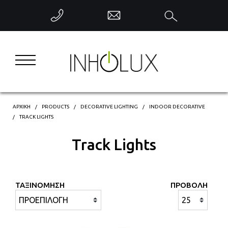
ΕΠΙΣΤΡΟΦΗ
INTERIOR LIGHTING
EXTERIOR LIGHTING
INDUSTRIAL LIGHTING
ΑΡΧΙΚΗ
PRODUCTS
DECORATIVE LIGHTING
INDOOR DECORATIVE
TRACK LIGHTS
DECORATIVE LIGHTING
Track Lights
INTELLIGENT CONTROL
ΤΑΞΙΝΟΜΗΣΗ
ΠΡΟΒΟΛΗ