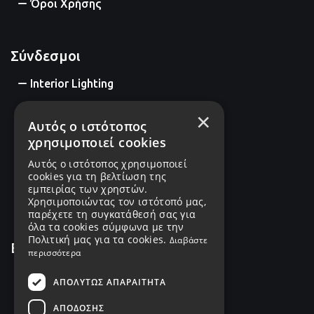
Όροι Χρήσης
Σύνδεσμοι
Interior Lighting
Exterior Lighting
×
Αυτός ο ιστότοπος
Industrial Lighting
χρησιμοποιεί cookies
Αυτός ο ιστότοπος χρησιμοποιεί
Decorative Lighting
cookies για τη βελτίωση της
εμπειρίας των χρηστών.
Intelligent Control
Χρησιμοποιώντας τον ιστότοπό μας,
παρέχετε τη συγκατάθεσή σας για
όλα τα cookies σύμφωνα με την
Πολιτική μας για τα cookies.
Διαβάστε
Επικοινωνία
περισσότερα
2114012771
ΑΠΟΛΎΤΩΣ ΑΠΑΡΑΊΤΗΤΑ
ΑΠΌΔΟΣΗΣ
+306932628640