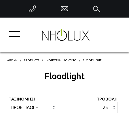
ΕΠΙΣΤΡΟΦΗ
INTERIOR LIGHTING
EXTERIOR LIGHTING
INDUSTRIAL LIGHTING
ΑΡΧΙΚΗ
PRODUCTS
INDUSTRIAL LIGHTING
FLOODLIGHT
Floodlight
DECORATIVE LIGHTING
INTELLIGENT CONTROL
ΤΑΞΙΝΟΜΗΣΗ
ΠΡΟΒΟΛΗ