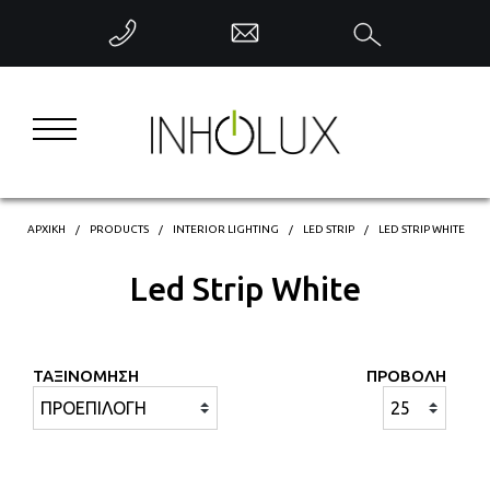
ΕΠΙΣΤΡΟΦΗ
INTERIOR LIGHTING
EXTERIOR LIGHTING
INDUSTRIAL LIGHTING
ΑΡΧΙΚΗ
PRODUCTS
INTERIOR LIGHTING
LED STRIP
LED STRIP WHITE
Led Strip White
DECORATIVE LIGHTING
INTELLIGENT CONTROL
ΤΑΞΙΝΟΜΗΣΗ
ΠΡΟΒΟΛΗ