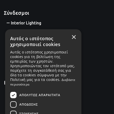
Σύνδεσμοι
Interior Lighting
Exterior Lighting
×
Αυτός ο ιστότοπος
Industrial Lighting
χρησιμοποιεί cookies
Αυτός ο ιστότοπος χρησιμοποιεί
Decorative Lighting
cookies για τη βελτίωση της
εμπειρίας των χρηστών.
Intelligent Control
Χρησιμοποιώντας τον ιστότοπό μας,
παρέχετε τη συγκατάθεσή σας για
όλα τα cookies σύμφωνα με την
Πολιτική μας για τα cookies.
Διαβάστε
Επικοινωνία
περισσότερα
2114012771
ΑΠΟΛΎΤΩΣ ΑΠΑΡΑΊΤΗΤΑ
ΑΠΌΔΟΣΗΣ
+306932628640
ΣΤΌΧΕΥΣΗΣ