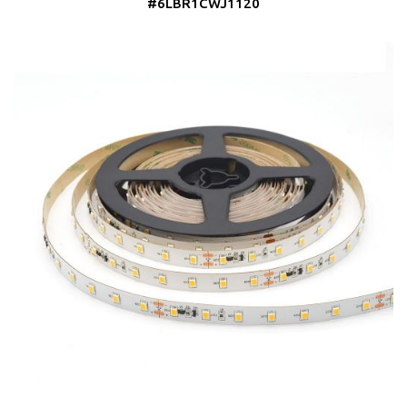
#6LBR1CWJ1120