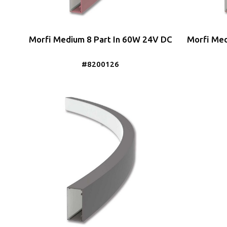
Morfi Medium 8 Part In 60W 24V DC
Morfi Med
#8200126