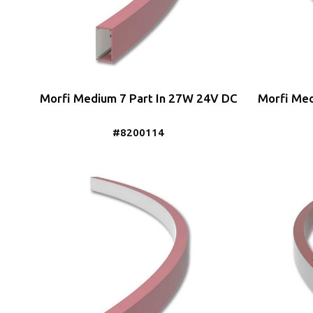
Morfi Medium 7 Part In 27W 24V DC
Morfi Med
#8200114