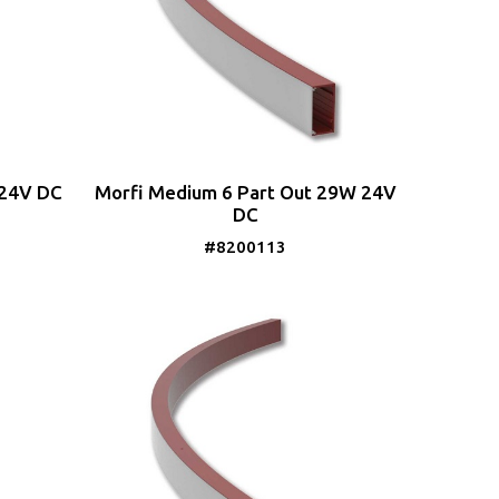
 24V DC
Morfi Medium 6 Part Out 29W 24V
DC
#8200113