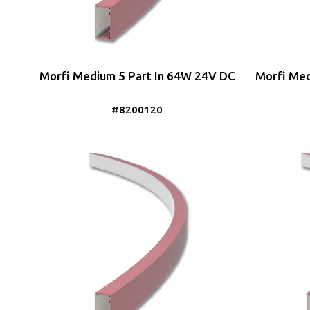
Morfi Medium 5 Part In 64W 24V DC
Morfi Med
#8200120